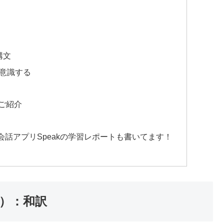
す構文
を意識する
ご紹介
会話アプリSpeakの学習レポートも書いてます！
の滝）：和訳