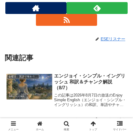
ESEリスナー
関連記事
エンジョイ・シンプル・イングリ
金曜日：英語で味わう名作舞台
ッシュ 和訳＆チャンク解説
（8/7）
この記事は2026年8月7日の放送のEnjoy
Simple English（エンジョイ・シンプル・
イングリッシュ）の和訳、単語やチャン
クの解説記事になります。椿姫・第2回
（La Traviata Part 2）の和訳・英語解説
記事です。重い頼みごとの前置き「I
エンジョイ・シンプル・イングリ
金曜日：英語で味わう名作舞台
know I am asking a lot, but ~」の使い分
ッシュ 和訳＆チャンク解説
けと、目的格関係代名詞の省略をラリー
メニュー
ホーム
検索
トップ
サイドバー
（6/5）