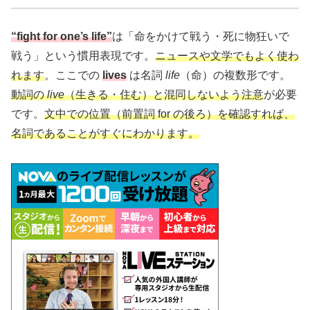
“fight for one’s life”
は「命をかけて戦う・死に物狂いで
戦う」という慣用表現です。
ニュースや文学でもよく使わ
れます
。ここでの
lives
は名詞
life
（命）の複数形です。
動詞の
live
（生きる・住む）と混同しないよう注意
が必要
です。
文中での位置（前置詞 for の後ろ）を確認すれば、
名詞であることがすぐにわかります。