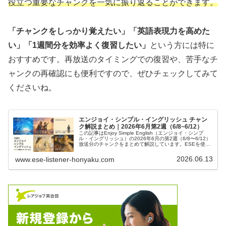
役立つ重要なチャンクを一気に振り返ることができます。
「チャンクをしっかり覚えたい」「英語表現力を高めた
い」「1週間分を効率よく復習したい」
という方には特に
おすすめです。再放送のタイミングでの復習や、苦手なチ
ャンクの再確認にも便利ですので、ぜひチェックしてみて
くださいね。
エンジョイ・シンプル・イングリッシュ チャン
ク解説まとめ｜2026年6月第2週（6/8~6/12）
この記事はEnjoy Simple English（エンジョイ・シンプ
ル・イングリッシュ）の2026年6月の第2週（6/8〜6/12）
放送分のチャンクをまとめて解説しています。ESEを使っ
て英語を勉強したい方、中学英語の学び直しがしたい方、
英会話を習得したい方などの英語学習をサポートするため
2026.06.13
www.ese-listener-honyaku.com
に記事を作成しています。テキストで本文を確認したい方
は、ESE6月号をご確認ください。また、日々の記事では
ESEの和訳、単語やチャンクの解説をしています。ぜひご
覧ください。