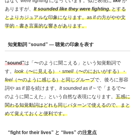
はなく were fighting になっています。似た表現に
like
が
ありますが、
It sounded like they were fighting.
とする
とよりカジュアルな印象になります。as if の方がやや文
学的・書き言葉的な響きがあります。
知覚動詞 “sound” ― 聴覚の印象を表す
“sound”
は「〜のように聞こえる」という知覚動詞で
す。
look
（〜に見える）・
smell
（〜のにおいがする）・
feel
（〜のように感じる）と同じグループ
で、後ろに形容
詞や as if 節を続けます。
It sounded as if ~
で「まるで〜
のように聞こえた」という自然な表現になります。
五感に
関わる知覚動詞はどれも同じパターンで使えるので、まと
めて覚えておくと便利です。
“fight for their lives” と “lives” の注意点