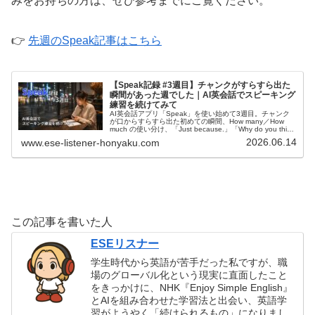
みをお持ちの方は、ぜひ参考までにご覧ください。
👉
先週のSpeak記事はこちら
【Speak記録 #3週目】チャンクがすらすら出た
瞬間があった週でした｜AI英会話でスピーキング
練習を続けてみて
AI英会話アプリ「Speak」を使い始めて3週目。チャンク
が口からすらすら出た初めての瞬間、How many／How
much の使い分け、「Just because.」「Why do you think
so?」など実用表現、形容詞と副詞の違いを実感した学習
2026.06.14
www.ese-listener-honyaku.com
記録。
この記事を書いた人
ESEリスナー
学生時代から英語が苦手だった私ですが、職
場のグローバル化という現実に直面したこと
をきっかけに、NHK『Enjoy Simple English』
とAIを組み合わせた学習法と出会い、英語学
習がようやく「続けられるもの」になりまし