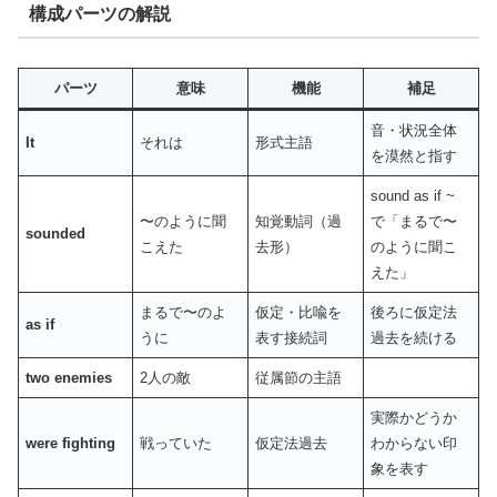
構成パーツの解説
パーツ
意味
機能
補足
音・状況全体
It
それは
形式主語
を漠然と指す
sound as if ~
〜のように聞
知覚動詞（過
で「まるで〜
sounded
こえた
去形）
のように聞こ
えた」
まるで〜のよ
仮定・比喩を
後ろに仮定法
as if
うに
表す接続詞
過去を続ける
two enemies
2人の敵
従属節の主語
実際かどうか
were fighting
戦っていた
仮定法過去
わからない印
象を表す