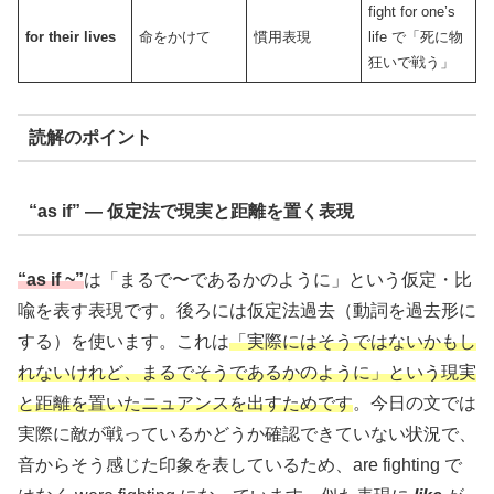
fight for one’s
for their lives
命をかけて
慣用表現
life で「死に物
狂いで戦う」
読解のポイント
“as if” ― 仮定法で現実と距離を置く表現
“as if ~”
は「まるで〜であるかのように」という仮定・比
喩を表す表現です。後ろには仮定法過去（動詞を過去形に
する）を使います。これは
「実際にはそうではないかもし
れないけれど、まるでそうであるかのように」という現実
と距離を置いたニュアンスを出すためです
。今日の文では
実際に敵が戦っているかどうか確認できていない状況で、
音からそう感じた印象を表しているため、are fighting で