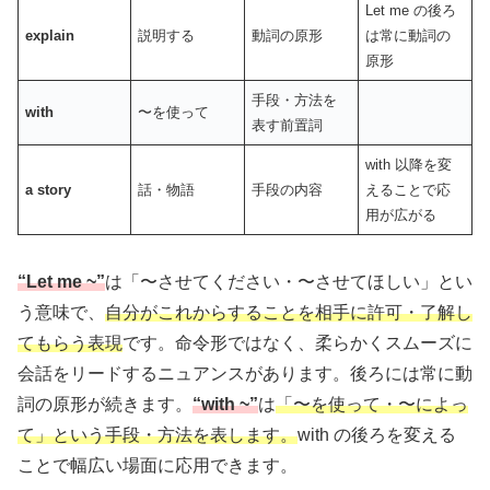
Let me の後ろ
explain
説明する
動詞の原形
は常に動詞の
原形
手段・方法を
with
〜を使って
表す前置詞
with 以降を変
a story
話・物語
手段の内容
えることで応
用が広がる
“Let me ~”
は「〜させてください・〜させてほしい」とい
う意味で、
自分がこれからすることを相手に許可・了解し
てもらう表現
です。命令形ではなく、柔らかくスムーズに
会話をリードするニュアンスがあります。後ろには常に動
詞の原形が続きます。
“with ~”
は
「〜を使って・〜によっ
て」という手段・方法を表します。
with の後ろを変える
ことで幅広い場面に応用できます。