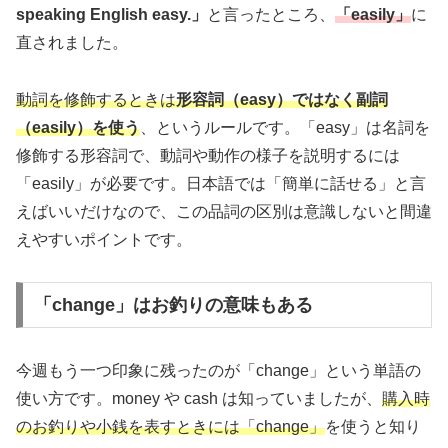
speaking English easy.」
と言ったところ、
「easily」
に
直されました。
動詞を修飾するときは
形容詞（easy）ではなく副詞
（easily）を使う
、というルールです。「easy」は名詞を
修飾する形容詞で、動詞や動作の様子を説明するには
「easily」が必要です。日本語では「簡単に話せる」と言
えばいいだけなので、この品詞の区別は意識しないと間違
えやすいポイントです。
「change」はお釣りの意味もある
今週もう一つ印象に残ったのが「change」という単語の
使い方です。money や cash は知っていましたが、
購入時
のお釣りや小銭を表すときに
は
「change」
を使うと知り