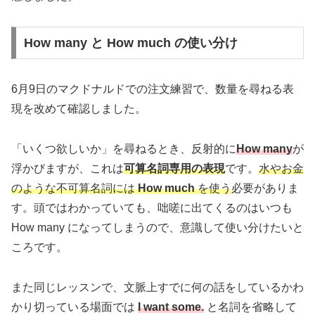
How many と How much の使い分け
6月9日のマクドナルドでの注文練習で、数量を尋ねる表
現を改めて確認しました。
「いくつ欲しいか」を尋ねるとき、反射的に
How many
が
浮かびますが、これは
可算名詞専用の表現
です。
水やお金
のような不可算名詞には
How much
を使う
必要がありま
す。頭ではわかっていても、咄嗟に出てくるのはいつも
How many になってしまうので、意識して使い分けたいと
ころです。
また同じレッスンで、文脈上すでに何の話をしているかわ
かり切っている場面では
I want some.
と名詞を省略して