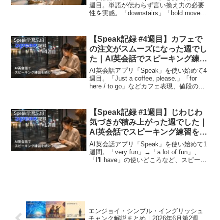
週目。単語が伝わらず言い換え力の必要
性を実感。「downstairs」「bold move」
「I had no idea!」などの実用表現、短く
素早いリアクションのコツを記録。
【Speak記録 #4週目】カフェで
Speak学習記録
の注文がスムーズになった週でし
た｜AI英会話でスピーキング練習
を続けてみて
AI英会話アプリ「Speak」を使い始めて4
週目。「Just a coffee, please.」「for
here / to go」などカフェ表現、値段の言
い方、教科書英語との違いまで実用フレ
ーズ満載の学習記録。
【Speak記録 #1週目】じわじわ
Speak学習記録
気づきが積み上がった週でした｜
AI英会話でスピーキング練習を続
けてみて
AI英会話アプリ「Speak」を使い始めて1
週間。「very fun」→「a lot of fun」、
「I'll have」の使いどころなど、スピーキ
ングで気づいた癖と学びを記録。ESEで
インプットを続ける筆者のリアルなアウ
トプット練習記録です。
エンジョイ・シンプル・イングリッシュ
チャンク解説まとめ｜2026年6月第2週