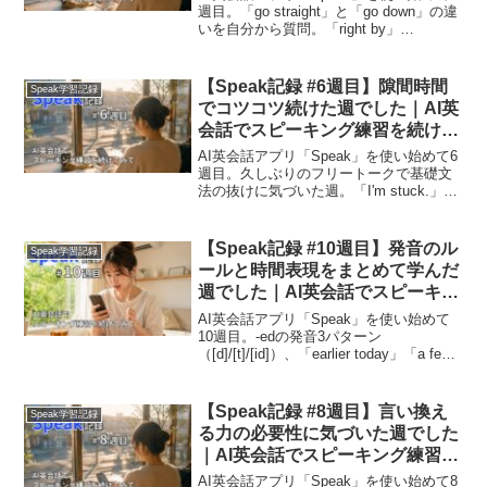
週目。「go straight」と「go down」の違
いを自分から質問。「right by」
「between A and B」、singular theyの発
見など、能動的に疑問を解消しにいった
学習記録。
【Speak記録 #6週目】隙間時間
Speak学習記録
でコツコツ続けた週でした｜AI英
会話でスピーキング練習を続けて
みて
AI英会話アプリ「Speak」を使い始めて6
週目。久しぶりのフリートークで基礎文
法の抜けに気づいた週。「I'm stuck.」
「clearance section」などの実用表現、
冠詞やbecauseの後の文構造など基礎の
再確認を記録。
【Speak記録 #10週目】発音のル
Speak学習記録
ールと時間表現をまとめて学んだ
週でした｜AI英会話でスピーキン
グ練習を続けてみて
AI英会話アプリ「Speak」を使い始めて
10週目。-edの発音3パターン
（[d]/[t]/[id]）、「earlier today」「a few
months ago」など時間表現を体系的に学
んだ週。忙しい中でも短時間で継続した
記録。
【Speak記録 #8週目】言い換え
Speak学習記録
る力の必要性に気づいた週でした
｜AI英会話でスピーキング練習を
続けてみて
AI英会話アプリ「Speak」を使い始めて8