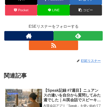
Pocket
LINE
コピー
ESEリスナーをフォローする
ESEリスナー
関連記事
【Speak記録 #7週目】ニュアン
Speak学習記録
スの違いを自分から質問してみた
週でした｜AI英会話でスピーキン
グ練習を続けてみて
AI英会話アプリ「Speak」を使い始めて7