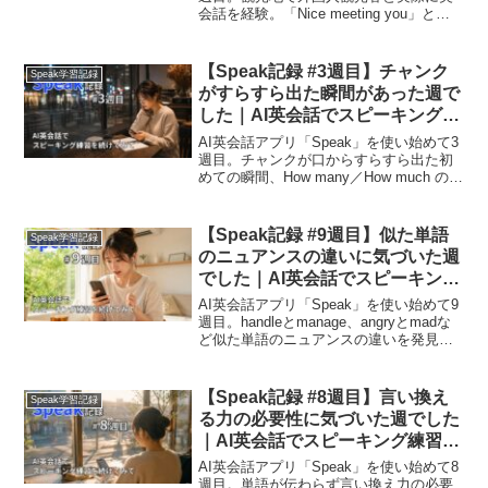
会話を経験。「Nice meeting you」と
「Nice seeing you」の使い分け、
「siblings」、「What do you
recommend?」など。アプリと現実の会
【Speak記録 #3週目】チャンク
Speak学習記録
話の差を実感した記録。
がすらすら出た瞬間があった週で
した｜AI英会話でスピーキング練
習を続けてみて
AI英会話アプリ「Speak」を使い始めて3
週目。チャンクが口からすらすら出た初
めての瞬間、How many／How much の使
い分け、「Just because.」「Why do you
think so?」など実用表現、形容詞と副詞
の違いを実感した学習記録。
【Speak記録 #9週目】似た単語
Speak学習記録
のニュアンスの違いに気づいた週
でした｜AI英会話でスピーキング
練習を続けてみて
AI英会話アプリ「Speak」を使い始めて9
週目。handleとmanage、angryとmadな
ど似た単語のニュアンスの違いを発見。
「How did you like it?」のit抜け、ながら
レッスンの実践など、忙しい中でも続け
た学習記録。
【Speak記録 #8週目】言い換え
Speak学習記録
る力の必要性に気づいた週でした
｜AI英会話でスピーキング練習を
続けてみて
AI英会話アプリ「Speak」を使い始めて8
週目。単語が伝わらず言い換え力の必要