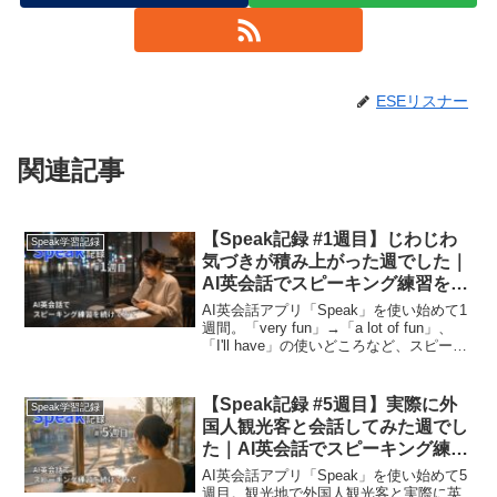
ESEリスナー
関連記事
【Speak記録 #1週目】じわじわ
Speak学習記録
気づきが積み上がった週でした｜
AI英会話でスピーキング練習を続
けてみて
AI英会話アプリ「Speak」を使い始めて1
週間。「very fun」→「a lot of fun」、
「I'll have」の使いどころなど、スピーキ
ングで気づいた癖と学びを記録。ESEで
インプットを続ける筆者のリアルなアウ
トプット練習記録です。
【Speak記録 #5週目】実際に外
Speak学習記録
国人観光客と会話してみた週でし
た｜AI英会話でスピーキング練習
を続けてみて
AI英会話アプリ「Speak」を使い始めて5
週目。観光地で外国人観光客と実際に英