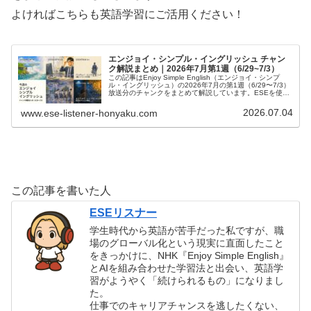
よければこちらも英語学習にご活用ください！
エンジョイ・シンプル・イングリッシュ チャン
ク解説まとめ｜2026年7月第1週（6/29~7/3）
この記事はEnjoy Simple English（エンジョイ・シンプ
ル・イングリッシュ）の2026年7月の第1週（6/29〜7/3）
放送分のチャンクをまとめて解説しています。ESEを使っ
て英語を勉強したい方、中学英語の学び直しがしたい方、
英会話を習得したい方などの英語学習をサポートするため
2026.07.04
www.ese-listener-honyaku.com
に記事を作成しています。テキストで本文を確認したい方
は、ESE7月号をご確認ください。また、日々の記事では
ESEの和訳、単語やチャンクの解説をしています。ぜひご
覧ください。
この記事を書いた人
ESEリスナー
学生時代から英語が苦手だった私ですが、職
場のグローバル化という現実に直面したこと
をきっかけに、NHK『Enjoy Simple English』
とAIを組み合わせた学習法と出会い、英語学
習がようやく「続けられるもの」になりまし
た。
仕事でのキャリアチャンスを逃したくない、