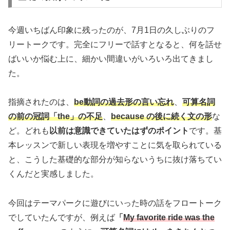
今週いちばん印象に残ったのが、7月1日の久しぶりのフ
リートークです。完全にフリーで話すとなると、何を話せ
ばいいか悩む上に、細かい間違いがいろいろ出てきまし
た。
指摘されたのは、
be動詞の過去形の言い忘れ
、
可算名詞
の前の冠詞「the」の不足
、
because の後に続く文の形
な
ど。どれも
以前は意識できていたはずのポイント
です。基
本レッスンで新しい表現を増やすことに気を取られている
と、こうした基礎的な部分が知らないうちに抜け落ちてい
くんだと実感しました。
今回はテーマパークに遊びにいった時の話をフロートーク
でしていたんですが、例えば
「
My favorite ride was the