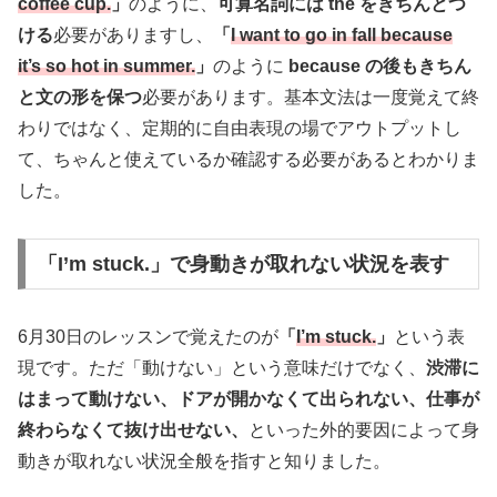
coffee cup.
」
のように、
可算名詞には the をきちんとつ
ける
必要がありますし、
「
I want to go in fall because
it’s so hot in summer.
」
のように
because の後もきちん
と文の形を保つ
必要があります。基本文法は一度覚えて終
わりではなく、定期的に自由表現の場でアウトプットし
て、ちゃんと使えているか確認する必要があるとわかりま
した。
「I’m stuck.」で身動きが取れない状況を表す
6月30日のレッスンで覚えたのが
「
I’m stuck.
」
という表
現です。ただ「動けない」という意味だけでなく、
渋滞に
はまって動けない、ドアが開かなくて出られない、仕事が
終わらなくて抜け出せない、
といった外的要因によって身
動きが取れない状況全般を指すと知りました。