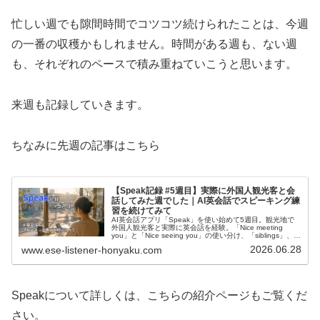
忙しい週でも隙間時間でコツコツ続けられたことは、今週
の一番の収穫かもしれません。時間がある週も、ない週
も、それぞれのペースで積み重ねていこうと思います。
来週も記録していきます。
ちなみに先週の記事はこちら
【Speak記録 #5週目】実際に外国人観光客と会
話してみた週でした｜AI英会話でスピーキング練
習を続けてみて
AI英会話アプリ「Speak」を使い始めて5週目。観光地で
外国人観光客と実際に英会話を経験。「Nice meeting
you」と「Nice seeing you」の使い分け、「siblings」、
「What do you recommend?」など。アプリと現実の会話
2026.06.28
www.ese-listener-honyaku.com
の差を実感した記録。
Speakについて詳しくは、こちらの紹介ページもご覧くだ
さい。