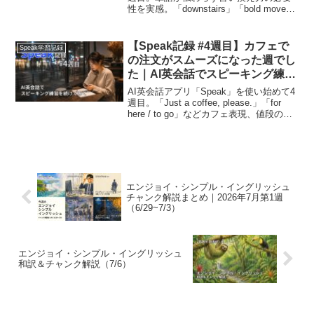
性を実感。「downstairs」「bold move」
「I had no idea!」などの実用表現、短く
素早いリアクションのコツを記録。
【Speak記録 #4週目】カフェで
Speak学習記録
の注文がスムーズになった週でし
た｜AI英会話でスピーキング練習
を続けてみて
AI英会話アプリ「Speak」を使い始めて4
週目。「Just a coffee, please.」「for
here / to go」などカフェ表現、値段の言
い方、教科書英語との違いまで実用フレ
ーズ満載の学習記録。
エンジョイ・シンプル・イングリッシュ
チャンク解説まとめ｜2026年7月第1週
（6/29~7/3）
エンジョイ・シンプル・イングリッシュ
和訳＆チャンク解説（7/6）