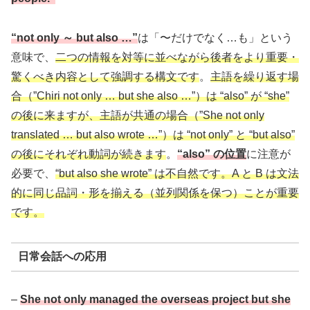
“not only ～ but also …”
は「〜だけでなく…も」という
意味で、
二つの情報を対等に並べながら後者をより重要・
驚くべき内容として強調する構文です
。
主語を繰り返す場
合（”Chiri not only … but she also …”）は “also” が “she”
の後に来ますが、主語が共通の場合（”She not only
translated … but also wrote …”）は “not only” と “but also”
の後にそれぞれ動詞が続きます
。
“also” の位置
に注意が
必要で、
“but also she wrote” は不自然です。A と B は文法
的に同じ品詞・形を揃える（並列関係を保つ）ことが重要
です。
日常会話への応用
–
She not only managed the overseas project but she