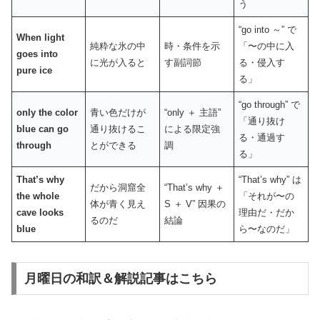
う
“go into ～” で
When light
純粋な氷の中
時・条件を示
「〜の中に入
goes into
に光が入ると
す副詞節
る・侵入す
pure ice
る」
“go through” で
only the color
青い色だけが
“only ＋ 主語”
「通り抜け
blue can go
通り抜けるこ
による限定強
る・通過す
through
とができる
調
る」
That’s why
“That’s why” は
だから洞窟全
“That’s why ＋
the whole
「それが〜の
体が青く見え
S ＋ V” 因果の
cave looks
理由だ・だか
るのだ
結論
blue
ら〜なのだ」
月曜日の和訳＆解説記事はこちら