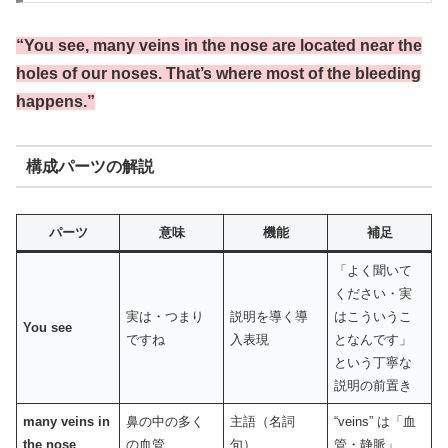
“You see, many veins in the nose are located near the
holes of our noses. That’s where most of the bleeding
happens.”
構成パーツの解説
パーツ
意味
機能
補足
「よく聞いて
ください・実
実は・つまり
説明を導く導
はこういうこ
You see
ですね
入表現
となんです」
という丁寧な
説明の前置き
many veins in
鼻の中の多く
主語（名詞
“veins” は「血
the nose
の血管
句）
管・静脈」