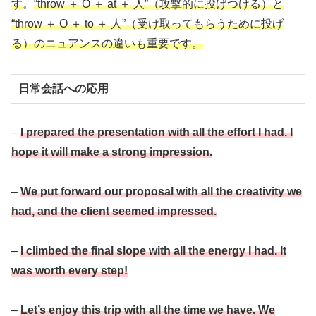
す
。
“throw ＋ O ＋ at ＋ 人”（攻撃的に投げつける）と
“throw ＋ O ＋ to ＋ 人”（受け取ってもらうために投げ
る）のニュアンスの違いも重要です。
日常会話への応用
–
I prepared the presentation with all the effort I had. I
hope it will make a strong impression.
–
We put forward our proposal with all the creativity we
had, and the client seemed impressed.
–
I climbed the final slope with all the energy I had. It
was worth every step!
–
Let’s enjoy this trip with all the time we have. We