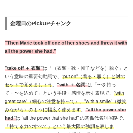
金曜日のPickUPチャンク
“Then Marie took off one of her shoes and threw it with
all the power she had.”
“take off ＋ 衣類”
は「（衣類・靴・帽子などを）脱ぐ」と
いう意味の重要句動詞で、
“put on”（着る・履く）と対の
セットで覚えましょう
。
“with ＋ 名詞”
は「〜を持っ
て・〜を込めて」という手段・感情を示す表現で、
“with
great care”（細心の注意を持って）、”with a smile”（微笑
みながら）のように幅広く使えます
。
“all the power she
had”
は “all the power that she had” の関係代名詞省略で、
「持てる力のすべて」という最大限の強調を表しま