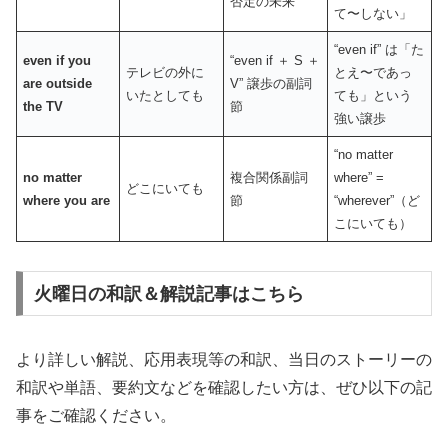
否定の未来
て〜しない」
“even if” は「た
even if you
“even if ＋ S ＋
テレビの外に
とえ〜であっ
are outside
V” 譲歩の副詞
いたとしても
ても」という
the TV
節
強い譲歩
“no matter
no matter
複合関係副詞
where” =
どこにいても
where you are
節
“wherever”（ど
こにいても）
火曜日の和訳＆解説記事はこちら
より詳しい解説、応用表現等の和訳、当日のストーリーの
和訳や単語、要約文などを確認したい方は、ぜひ以下の記
事をご確認ください。