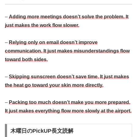
–
Adding more meetings doesn’t solve the problem. It
just makes the work flow slower.
–
Relying only on email doesn’t improve
communication. It just makes misunderstandings flow
toward both sides.
–
Skipping sunscreen doesn’t save time. It just makes
the heat go toward your skin more directly.
–
Packing too much doesn’t make you more prepared.
It just makes everything flow more slowly at the airport.
木曜日のPickUP長文読解