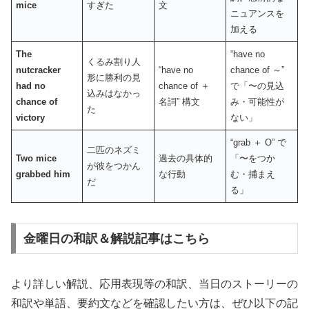
mice
すぎた
文
ニュアンスを
加える
The
“have no
くるみ割り人
nutcracker
“have no
chance of ～”
形に勝利の見
had no
chance of ＋
で「〜の見込
込みはなかっ
chance of
名詞” 構文
み・可能性が
た
victory
ない」
“grab ＋ O” で
二匹のネズミ
Two mice
過去の具体的
「〜をつか
が彼をつかん
grabbed him
な行動
む・捕まえ
だ
る」
金曜日の和訳＆解説記事はこちら
より詳しい解説、応用表現等の和訳、当日のストーリーの
和訳や単語、要約文などを確認したい方は、ぜひ以下の記