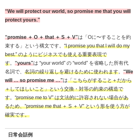
“We will protect our world, so promise me that you will
protect yours.”
“promise ＋ O ＋ that ＋ S ＋ V”
は「Oに〜することを約
束する」という構文です。
“I promise you that I will do my
best.” のようにビジネスでも使える重要表現で
す
。
“yours”
は “your world” の “world” を省略した所有代
名詞で、
名詞の繰り返しを避けるために使われます
。
“We
will … so promise me …”
は
「こちらがすること＋だから
＋してほしいこと」という交換・対等の約束の構造で
す
。
“promise me to V” は文法的に許容されない場合があ
るため、”promise me that ＋ S ＋ V” という形を使う方が
確実です。
日常会話例