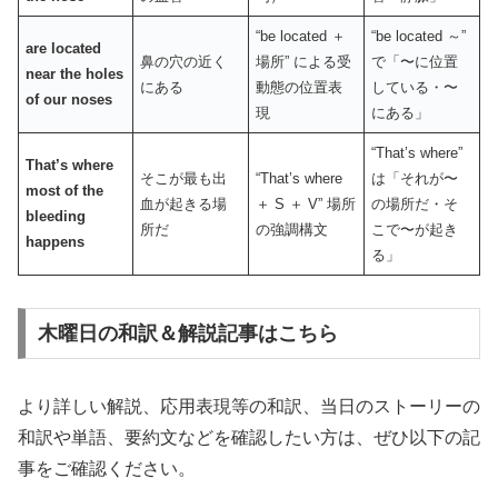
“be located ＋
“be located ～”
are located
鼻の穴の近く
場所” による受
で「〜に位置
near the holes
にある
動態の位置表
している・〜
of our noses
現
にある」
“That’s where”
That’s where
そこが最も出
“That’s where
は「それが〜
most of the
血が起きる場
＋ S ＋ V” 場所
の場所だ・そ
bleeding
所だ
の強調構文
こで〜が起き
happens
る」
木曜日の和訳＆解説記事はこちら
より詳しい解説、応用表現等の和訳、当日のストーリーの
和訳や単語、要約文などを確認したい方は、ぜひ以下の記
事をご確認ください。