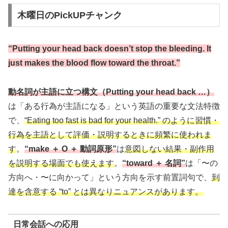
木曜日のPickUPチャンク
“Putting your head back doesn’t stop the bleeding. It
just makes the blood flow toward the throat.”
動名詞が主語に立つ構文（Putting your head back …）
は「ある行為が主語になる」という英語の重要な文法特徴
で、
“Eating too fast is bad for your health.” のように習慣・
行為を主語として評価・説明するときに頻繁に使われま
す
。
“make ＋ O ＋ 動詞原形”
は
意図しない結果・副作用
を説明する場面でも使えます
。
“toward ＋ 名詞”
は「〜の
方向へ・〜に向かって」という方向を示す前置詞句で、
到
達を含意する “to” とは異なりニュアンスがあります。
日常会話への応用