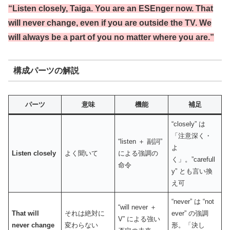
“Listen closely, Taiga. You are an ESEnger now. That
will never change, even if you are outside the TV. We
will always be a part of you no matter where you are.”
構成パーツの解説
パーツ
意味
機能
補足
“closely” は
「注意深く・
“listen ＋ 副詞”
よ
Listen closely
よく聞いて
による強調の
く」。”carefull
命令
y” とも言い換
え可
“never” は “not
“will never ＋
That will
それは絶対に
ever” の強調
V” による強い
never change
変わらない
形。「決し