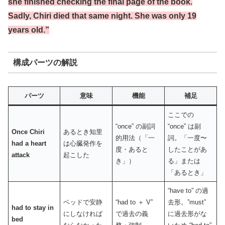
she finished checking the final page of the book.
Sadly, Chiri died that same night. She was only 19
years old.”
構成パーツの解説
パーツ
意味
機能
補足
ここでの
“once” の副詞
“once” は副
Once Chiri
あるとき知里
的用法（「一
詞。「一度〜
had a heart
は心臓発作を
度・あると
したことがあ
attack
起こした
き」）
る」または
「あるとき」
“have to” の過
ベッドで安静
“had to ＋ V”
去形。”must”
had to stay in
にしなければ
で過去の義
に過去形がな
bed