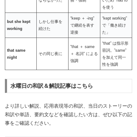
ならなかった
務・強制
いため “had to”
を使う
“keep ＋ -ing”
“kept working”
but she kept
しかし仕事を
で継続を表す
で「働き続け
working
続けた
逆接
た」
“that” は指示形
“that ＋ same
that same
容詞。”same”
その同じ夜に
＋ 名詞” による
night
を加えて同一
強調
性を強調
水曜日の和訳＆解説記事はこちら
より詳しい解説、応用表現等の和訳、当日のストーリーの
和訳や単語、要約文などを確認したい方は、ぜひ以下の記
事をご確認ください。