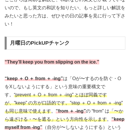
いので、もし英文の和訳を知りたい、もっと詳しい解説を
みたいと思った方は、ぜひその日の記事を見に行って下さ
い！
月曜日のPickUPチャンク
“They’ll keep you from slipping on the ice.”
“keep ＋ O ＋ from ＋ -ing”
は「Oが〜するのを防ぐ・O
をXしないようにする」という意味の重要構文で
す。
“prevent ＋ O ＋ from ＋ -ing” とほぼ同義です
が、”keep” の方が口語的です。”stop ＋ O ＋ from ＋ -ing”
も同じ意味で使えます
。
“from ＋ -ing”
の “from” は
「〜か
ら遠ざける・〜を遮る」という方向性を示します
。
“keep
myself from -ing”
（自分が〜しないようにする）という