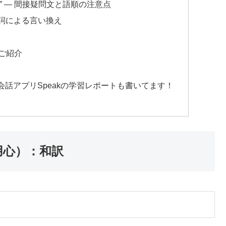
the food” ― 間接疑問文と語順の注意点
な句動詞による言い換え
ご紹介
会話アプリSpeakの学習レポートも書いてます！
ご用心）：和訳