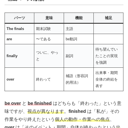
パーツ
意味
機能
補足
The finals
期末試験
主語
are
〜である
be動詞
待ち望んでい
ついに、やっ
finally
副詞
たことの実現
と
を強調
出来事・期間
補語（形容詞
over
終わって
全体の終結を
的用法）
表す
be over
と
be finished
はどちらも「終わった」という意
味ですが、
視点が異なります
。
finished
は「私が」その
作業をやり終えたという
個人の動作・作業への焦点
、
over
は「そのイベント・期間」自体が終わったという
出