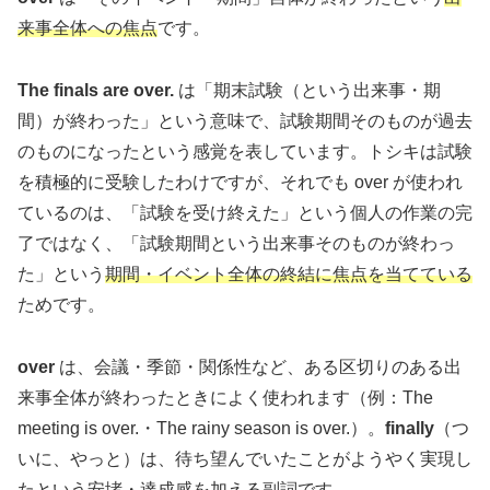
来事全体への焦点
です。
The finals are over.
は「期末試験（という出来事・期
間）が終わった」という意味で、試験期間そのものが過去
のものになったという感覚を表しています。トシキは試験
を積極的に受験したわけですが、それでも over が使われ
ているのは、「試験を受け終えた」という個人の作業の完
了ではなく、「試験期間という出来事そのものが終わっ
た」という
期間・イベント全体の終結に焦点を当てている
ためです。
over
は、会議・季節・関係性など、ある区切りのある出
来事全体が終わったときによく使われます（例：The
meeting is over.・The rainy season is over.）。
finally
（つ
いに、やっと）は、待ち望んでいたことがようやく実現し
たという安堵・達成感を加える副詞です。