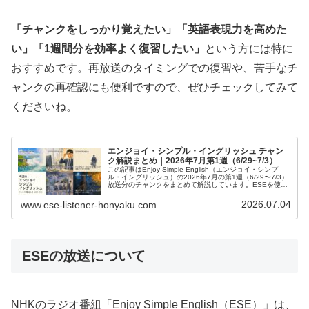
「チャンクをしっかり覚えたい」「英語表現力を高めた
い」「1週間分を効率よく復習したい」
という方には特に
おすすめです。再放送のタイミングでの復習や、苦手なチ
ャンクの再確認にも便利ですので、ぜひチェックしてみて
くださいね。
エンジョイ・シンプル・イングリッシュ チャン
ク解説まとめ｜2026年7月第1週（6/29~7/3）
この記事はEnjoy Simple English（エンジョイ・シンプ
ル・イングリッシュ）の2026年7月の第1週（6/29〜7/3）
放送分のチャンクをまとめて解説しています。ESEを使っ
て英語を勉強したい方、中学英語の学び直しがしたい方、
英会話を習得したい方などの英語学習をサポートするため
2026.07.04
www.ese-listener-honyaku.com
に記事を作成しています。テキストで本文を確認したい方
は、ESE7月号をご確認ください。また、日々の記事では
ESEの和訳、単語やチャンクの解説をしています。ぜひご
覧ください。
ESEの放送について
NHKのラジオ番組「Enjoy Simple English（ESE）」は、