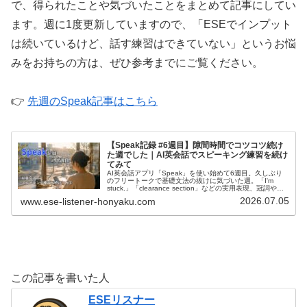
で、得られたことや気づいたことをまとめて記事にしてい
ます。週に1度更新していますので、「ESEでインプット
は続いているけど、話す練習はできていない」というお悩
みをお持ちの方は、ぜひ参考までにご覧ください。
👉
先週のSpeak記事はこちら
【Speak記録 #6週目】隙間時間でコツコツ続け
た週でした｜AI英会話でスピーキング練習を続け
てみて
AI英会話アプリ「Speak」を使い始めて6週目。久しぶり
のフリートークで基礎文法の抜けに気づいた週。「I'm
stuck.」「clearance section」などの実用表現、冠詞や
becauseの後の文構造など基礎の再確認を記録。
2026.07.05
www.ese-listener-honyaku.com
この記事を書いた人
ESEリスナー