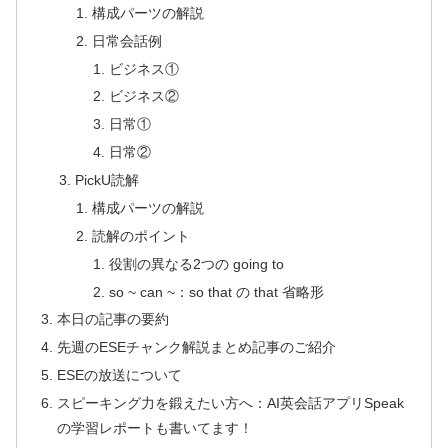
構成パーツの解説
日常会話例
ビジネス①
ビジネス②
日常①
日常②
PickU読解
構成パーツの解説
読解のポイント
役割の異なる2つの going to
so ~ can ~：so that の that 省略形
本日の記事の要約
先週のESEチャンク解説まとめ記事のご紹介
ESEの放送について
スピーキング力を鍛えたい方へ：AI英会話アプリSpeak
の学習レポートも書いてます！