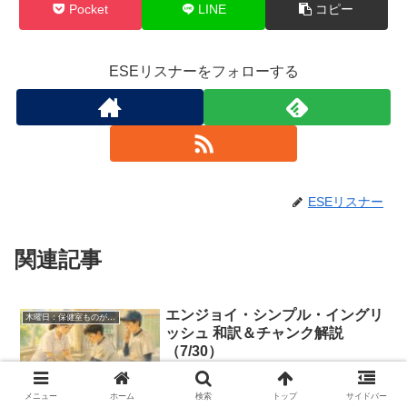
Pocket
LINE
コピー
ESEリスナーをフォローする
ESEリスナー
関連記事
エンジョイ・シンプル・イングリ
木曜日：保健室ものがたり
ッシュ 和訳＆チャンク解説
（7/30）
この記事は2026年7月30日の放送のEnjoy
Simple English（エンジョイ・シンプル・
メニュー
ホーム
検索
トップ
サイドバー
イングリッシュ）の和訳、単語やチャン