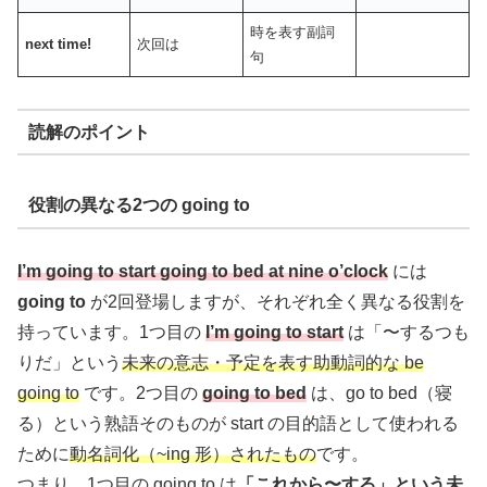
時を表す副詞
next time!
次回は
句
読解のポイント
役割の異なる2つの going to
I’m going to start going to bed at nine o’clock
には
going to
が2回登場しますが、それぞれ全く異なる役割を
持っています。1つ目の
I’m going to start
は「〜するつも
りだ」という
未来の意志・予定を表す助動詞的な be
going to
です。2つ目の
going to bed
は、go to bed（寝
る）という熟語そのものが start の目的語として使われる
ために
動名詞化（~ing 形）されたもの
です。
つまり、1つ目の going to は
「これから〜する」という未