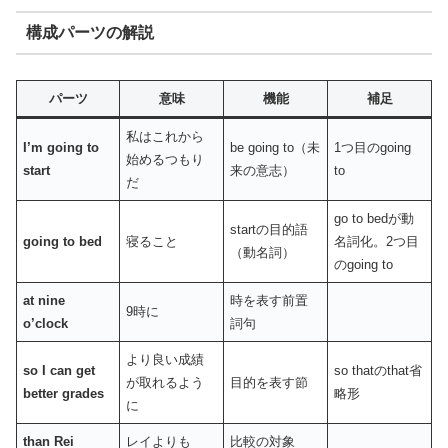
構成パーツの解説
パーツ
意味
機能
補足
私はこれから
I’m going to
be going to（未
1つ目のgoing
始めるつもり
start
来の意志）
to
だ
go to bedが動
startの目的語
going to bed
寝ること
名詞化。2つ目
（動名詞）
のgoing to
at nine
時を表す前置
9時に
o’clock
詞句
より良い成績
so I can get
so thatのthat省
が取れるよう
目的を表す節
better grades
略形
に
than Rei
レイよりも
比較の対象