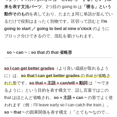
来を表す文法パーツ
、2つ目の going to は
「寝る」という
動作そのもの
を表しており、たまたま同じ単語が並んでい
るだけで役割はまったく別物です。区切って読むと
I’m
going to start ／ going to bed at nine o’clock
のように
ブロック分けできるので、混乱を避けられます。
so ~ can ~：so that の that 省略形
so I can get better grades
（より良い成績が取れるよう
に）は、
so that I can get better grades
の that が省略さ
れた形
です。
so that + 主語 + can/will + 動詞
は「〜でき
るように」という目的を表す構文で、話し言葉ではこの
that はほとんど省略され、
so + 主語 + can ~
の形でよく使
われます（例：I’ll leave early so I can catch the train.）。
so ~ that ~
の因果関係を表す構文（「とても〜なので…