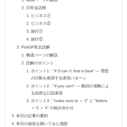
日常会話例
ビジネス①
ビジネス②
旅行①
旅行②
PickUP長文読解
構成パーツの解説
読解のポイント
ポイント1：”if S can V, that is best” — 理想
の行動を推奨する表現パターン
ポイント2：”if you can’t” — 動詞の省略によ
る自然な口語表現
ポイント3：”make sure to ＋ V” と “before
＋ S ＋ V” の組み合わせ
本日の記事の要約
本日の放送を聴いてみた感想