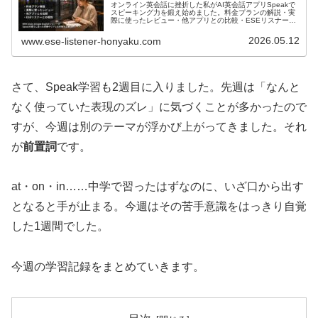
オンライン英会話に挫折した私がAI英会話アプリSpeakで
スピーキング力を鍛え始めました。料金プランの解説・実
際に使ったレビュー・他アプリとの比較・ESEリスナーと
の相性まで、リアルな体験を正直にレポートします。
2026.05.12
www.ese-listener-honyaku.com
さて、Speak学習も2週目に入りました。先週は「なんと
なく使っていた表現のズレ」に気づくことが多かったので
すが、今週は別のテーマが浮かび上がってきました。それ
が
前置詞
です。
at・on・in……中学で習ったはずなのに、いざ口から出す
となると手が止まる。今週はその苦手意識をはっきり自覚
した1週間でした。
今週の学習記録をまとめていきます。