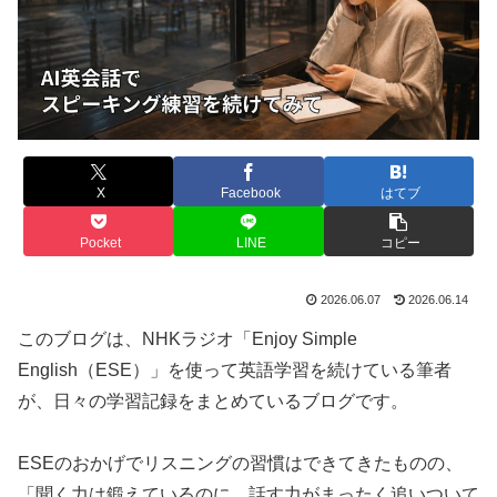
X
Facebook
はてブ
Pocket
LINE
コピー
2026.06.07
2026.06.14
このブログは、NHKラジオ「Enjoy Simple
English（ESE）」を使って英語学習を続けている筆者
が、日々の学習記録をまとめているブログです。
ESEのおかげでリスニングの習慣はできてきたものの、
「聞く力は鍛えているのに、話す力がまったく追いついて