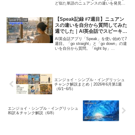
ど似た単語のニュアンスの違いを発見。
「How did you like it?」のit抜け、ながら
レッスンの実践など、忙しい中でも続け
た学習記録。
【Speak記録 #7週目】ニュアン
Speak学習記録
スの違いを自分から質問してみた
週でした｜AI英会話でスピーキン
グ練習を続けてみて
AI英会話アプリ「Speak」を使い始めて7
週目。「go straight」と「go down」の違
いを自分から質問。「right by」
「between A and B」、singular theyの発
見など、能動的に疑問を解消しにいった
学習記録。
エンジョイ・シンプル・イングリッシュ
チャンク解説まとめ｜2026年6月第1週
（6/1~6/5）
エンジョイ・シンプル・イングリッシュ
和訳＆チャンク解説（6/8）