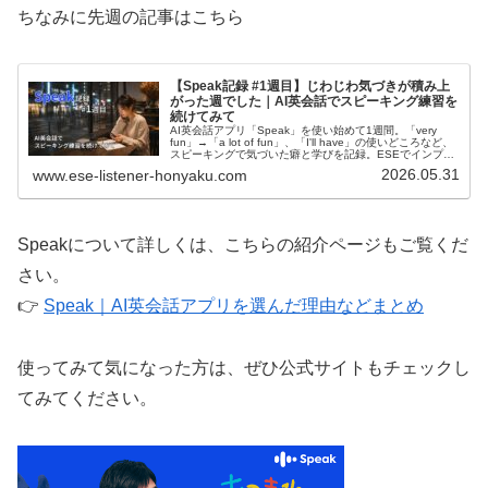
ちなみに先週の記事はこちら
【Speak記録 #1週目】じわじわ気づきが積み上
がった週でした｜AI英会話でスピーキング練習を
続けてみて
AI英会話アプリ「Speak」を使い始めて1週間。「very
fun」→「a lot of fun」、「I'll have」の使いどころなど、
スピーキングで気づいた癖と学びを記録。ESEでインプッ
トを続ける筆者のリアルなアウトプット練習記録です。
2026.05.31
www.ese-listener-honyaku.com
Speakについて詳しくは、こちらの紹介ページもご覧くだ
さい。
👉
Speak｜AI英会話アプリを選んだ理由などまとめ
使ってみて気になった方は、ぜひ公式サイトもチェックし
てみてください。