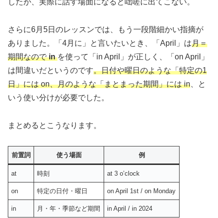
したが、実際に話す場面になると咄嗟に出てこない。
さらに6月5日のレッスンでは、もう一段階細かい指摘が
ありました。「4月に」と言いたいとき、「April」は
月＝
期間なので
in
を使って「in April」が正しく、「on April」
は間違いだというのです
。日付や曜日のような「特定の1
日」には on、月のような「まとまった期間」には in
、と
いう使い分けが必要でした。
まとめるとこうなります。
前置詞
使う場面
例
at
時刻
at 3 o’clock
on
特定の日付・曜日
on April 1st / on Monday
in
月・年・季節など期間
in April / in 2024