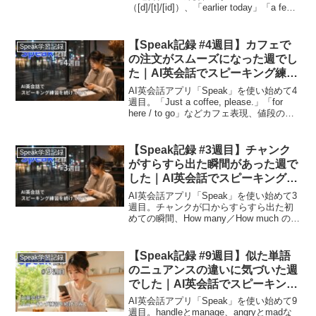
（[d]/[t]/[id]）、「earlier today」「a few
months ago」など時間表現を体系的に学
んだ週。忙しい中でも短時間で継続した
記録。
【Speak記録 #4週目】カフェで
Speak学習記録
の注文がスムーズになった週でし
た｜AI英会話でスピーキング練習
を続けてみて
AI英会話アプリ「Speak」を使い始めて4
週目。「Just a coffee, please.」「for
here / to go」などカフェ表現、値段の言
い方、教科書英語との違いまで実用フレ
ーズ満載の学習記録。
【Speak記録 #3週目】チャンク
Speak学習記録
がすらすら出た瞬間があった週で
した｜AI英会話でスピーキング練
習を続けてみて
AI英会話アプリ「Speak」を使い始めて3
週目。チャンクが口からすらすら出た初
めての瞬間、How many／How much の使
い分け、「Just because.」「Why do you
think so?」など実用表現、形容詞と副詞
の違いを実感した学習記録。
【Speak記録 #9週目】似た単語
Speak学習記録
のニュアンスの違いに気づいた週
でした｜AI英会話でスピーキング
練習を続けてみて
AI英会話アプリ「Speak」を使い始めて9
週目。handleとmanage、angryとmadな