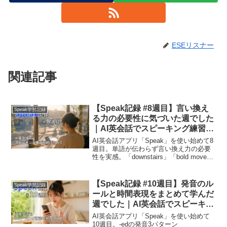
ESEリスナー
関連記事
【Speak記録 #8週目】言い換え
Speak学習記録
る力の必要性に気づいた週でした
｜AI英会話でスピーキング練習を
続けてみて
AI英会話アプリ「Speak」を使い始めて8
週目。単語が伝わらず言い換え力の必要
性を実感。「downstairs」「bold move」
「I had no idea!」などの実用表現、短く
素早いリアクションのコツを記録。
【Speak記録 #10週目】発音のル
Speak学習記録
ールと時間表現をまとめて学んだ
週でした｜AI英会話でスピーキン
グ練習を続けてみて
AI英会話アプリ「Speak」を使い始めて
10週目。-edの発音3パターン