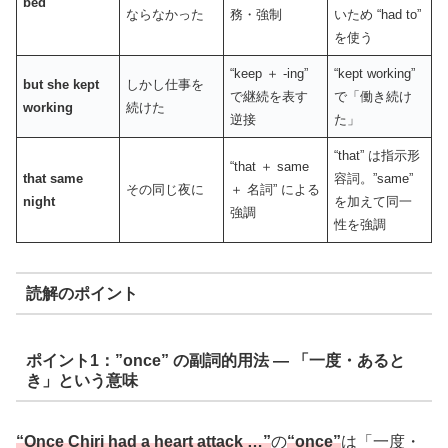
bed
ならなかった
務・強制
いため “had to”
を使う
“keep ＋ -ing”
“kept working”
but she kept
しかし仕事を
で継続を表す
で「働き続け
working
続けた
逆接
た」
“that” は指示形
“that ＋ same
that same
容詞。”same”
その同じ夜に
＋ 名詞” による
night
を加えて同一
強調
性を強調
読解のポイント
ポイント1：”once” の副詞的用法 — 「一度・あると
き」という意味
“Once Chiri had a heart attack …”
の
“once”
は「一度・