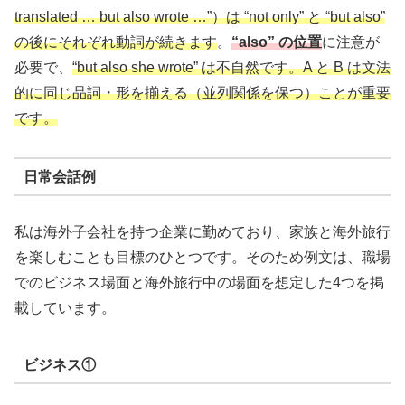
translated … but also wrote …”）は “not only” と “but also”
の後にそれぞれ動詞が続きます
。
“also” の位置
に注意が
必要で、
“but also she wrote” は不自然です。A と B は文法
的に同じ品詞・形を揃える（並列関係を保つ）ことが重要
です。
日常会話例
私は海外子会社を持つ企業に勤めており、家族と海外旅行
を楽しむことも目標のひとつです。そのため例文は、職場
でのビジネス場面と海外旅行中の場面を想定した4つを掲
載しています。
ビジネス①