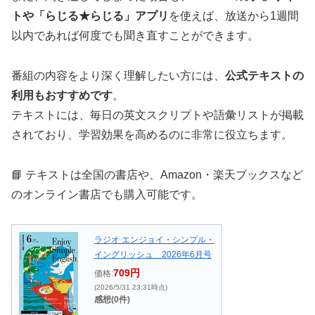
トや「らじる★らじる」アプリ
を使えば、放送から1週間
以内であれば何度でも聞き直すことができます。
番組の内容をより深く理解したい方には、
公式テキストの
利用もおすすめです
。
テキストには、毎日の英文スクリプトや語彙リストが掲載
されており、学習効果を高めるのに非常に役立ちます。
📘 テキストは全国の書店や、Amazon・楽天ブックスなど
のオンライン書店でも購入可能です。
ラジオ エンジョイ・シンプル・
イングリッシュ 2026年6月号
709円
価格:
(2026/5/31 23:31時点)
感想(0件)