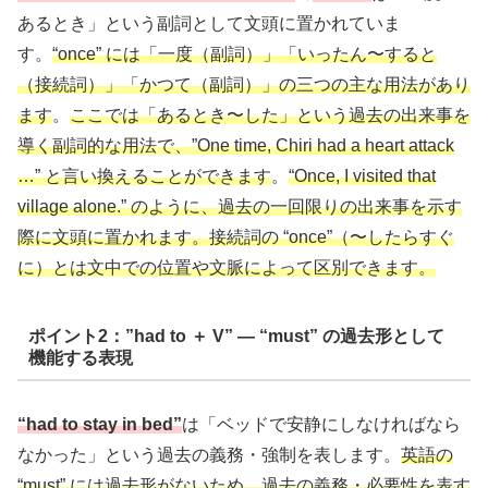
あるとき」という副詞として文頭に置かれていま
す。
“once” には「一度（副詞）」「いったん〜すると
（接続詞）」「かつて（副詞）」の三つの主な用法があり
ます
。
ここでは「あるとき〜した」という過去の出来事を
導く副詞的な用法で、”One time, Chiri had a heart attack
…” と言い換えることができます
。
“Once, I visited that
village alone.” のように、過去の一回限りの出来事を示す
際に文頭に置かれます。接続詞の “once”（〜したらすぐ
に）とは文中での位置や文脈によって区別できます。
ポイント2：”had to ＋ V” — “must” の過去形として
機能する表現
“had to stay in bed”
は「ベッドで安静にしなければなら
なかった」という過去の義務・強制を表します。
英語の
“must” には過去形がないため、過去の義務・必要性を表す