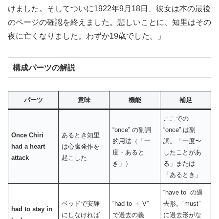
けました。そしてついに1922年9月18日、彼女は本の最後
のページの確認を終えました。悲しいことに、知里はその
夜に亡くなりました。わずか19歳でした。」
構成パーツの解説
パーツ
意味
機能
補足
ここでの
“once” の副詞
“once” は副
Once Chiri
あるとき知里
的用法（「一
詞。「一度〜
had a heart
は心臓発作を
度・あると
したことがあ
attack
起こした
き」）
る」または
「あるとき」
“have to” の過
ベッドで安静
“had to ＋ V”
去形。”must”
had to stay in
にしなければ
で過去の義
に過去形がな