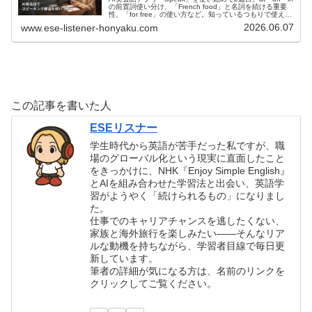
の前置詞使い分け、「French food」と名詞を続ける重要
性、「for free」の使い方など。知っているつもりで使えて
いない英語の壁を実感した記録。
2026.06.07
www.ese-listener-honyaku.com
この記事を書いた人
ESEリスナー
学生時代から英語が苦手だった私ですが、職
場のグローバル化という現実に直面したこと
をきっかけに、NHK『Enjoy Simple English』
とAIを組み合わせた学習法と出会い、英語学
習がようやく「続けられるもの」になりまし
た。
仕事でのキャリアチャンスを逃したくない、
家族と海外旅行を楽しみたい——そんなリア
ルな動機を持ちながら、学習者目線で毎日更
新しています。
筆者の詳細が気になる方は、名前のリンクを
クリックしてご覧ください。