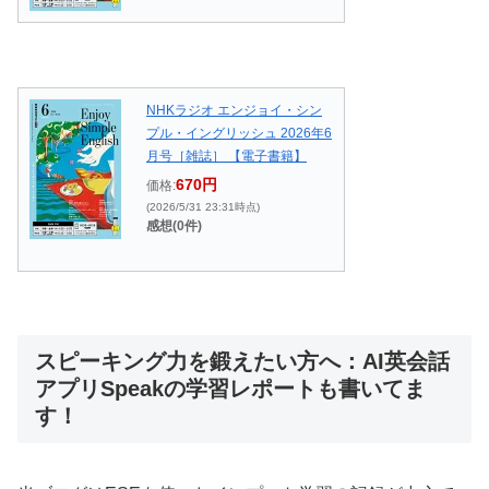
NHKラジオ エンジョイ・シン
プル・イングリッシュ 2026年6
月号［雑誌］ 【電子書籍】
670円
価格:
(2026/5/31 23:31時点)
感想(0件)
スピーキング力を鍛えたい方へ：AI英会話
アプリSpeakの学習レポートも書いてま
す！