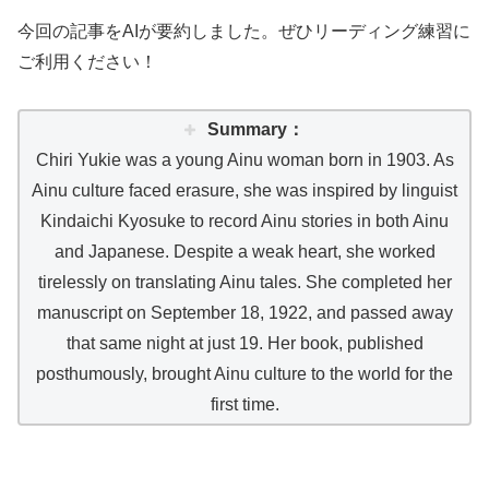
今回の記事をAIが要約しました。ぜひリーディング練習に
ご利用ください！
Summary：
Chiri Yukie was a young Ainu woman born in 1903. As
Ainu culture faced erasure, she was inspired by linguist
Kindaichi Kyosuke to record Ainu stories in both Ainu
and Japanese. Despite a weak heart, she worked
tirelessly on translating Ainu tales. She completed her
manuscript on September 18, 1922, and passed away
that same night at just 19. Her book, published
posthumously, brought Ainu culture to the world for the
first time.