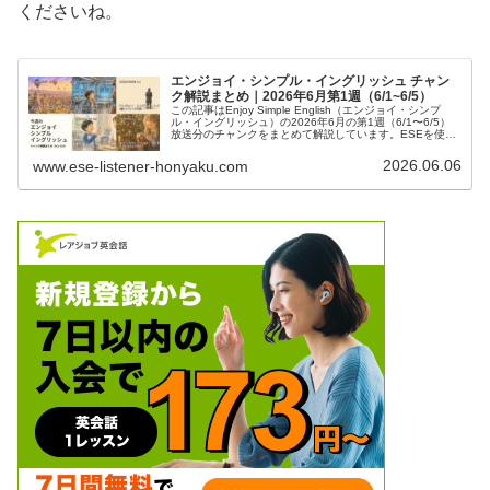
くださいね。
エンジョイ・シンプル・イングリッシュ チャン
ク解説まとめ｜2026年6月第1週（6/1~6/5）
この記事はEnjoy Simple English（エンジョイ・シンプ
ル・イングリッシュ）の2026年6月の第1週（6/1〜6/5）
放送分のチャンクをまとめて解説しています。ESEを使っ
て英語を勉強したい方、中学英語の学び直しがしたい方、
英会話を習得したい方などの英語学習をサポートするため
2026.06.06
www.ese-listener-honyaku.com
に記事を作成しています。テキストで本文を確認したい方
は、ESE6月号をご確認ください。また、日々の記事では
ESEの和訳、単語やチャンクの解説をしています。ぜひご
覧ください。