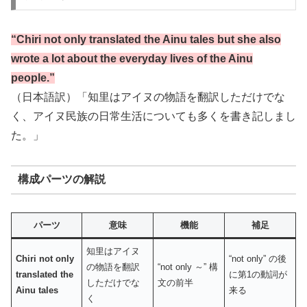
“Chiri not only translated the Ainu tales but she also
wrote a lot about the everyday lives of the Ainu
people.”
（日本語訳）「知里はアイヌの物語を翻訳しただけでな
く、アイヌ民族の日常生活についても多くを書き記しまし
た。」
構成パーツの解説
パーツ
意味
機能
補足
知里はアイヌ
Chiri not only
“not only” の後
の物語を翻訳
“not only ～” 構
translated the
に第1の動詞が
しただけでな
文の前半
Ainu tales
来る
く