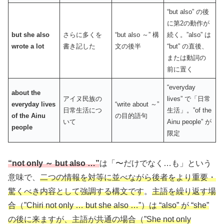
“but also” の後
に第2の動作が
but she also
さらに多くを
“but also ～” 構
続く。”also” は
wrote a lot
書き記した
文の後半
“but” の直後、
または動詞の
前に置く
“everyday
about the
アイヌ民族の
lives” で「日常
everyday lives
“write about ～”
日常生活につ
生活」。”of the
of the Ainu
の目的語句
いて
Ainu people” が
people
限定
“not only ～ but also …”
は「〜だけでなく…も」という
意味で、
二つの情報を対等に並べながら後者をより重要・
驚くべき内容として強調する構文です
。
主語を繰り返す場
合（”Chiri not only … but she also …”）は “also” が “she”
の後に来ますが、主語が共通の場合（”She not only