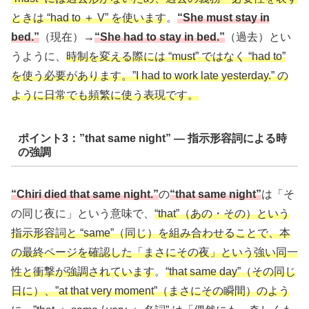
ときは “had to ＋ V” を使います
。
“She must stay in
bed.”
（現在）→
“She had to stay in bed.”
（過去）とい
うように、
時制を変える際には “must” ではなく “had to”
を使う必要があります。”I had to work late yesterday.” の
ように日常でも頻繁に使う表現です。
ポイント3：”that same night” — 指示形容詞による時
の強調
“Chiri died that same night.”
の
“that same night”
は「そ
の同じ夜に」という意味で、
“that”（あの・その）という
指示形容詞と “same”（同じ）を組み合わせることで、本
の最終ページを確認した「まさにその夜」という強い同一
性と衝撃が強調されています
。
“that same day”（その同じ
日に）、”at that very moment”（まさにその瞬間）のよう