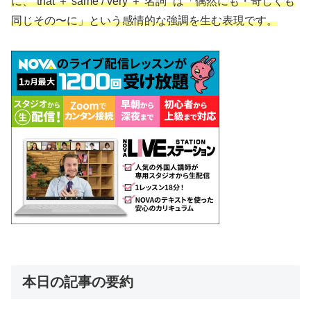
に、”that ＋ same / very ＋ 名詞” は「偶然にも・奇しくも
同じその〜に」という感情的な強調を生む表現です。
本日の記事の要約